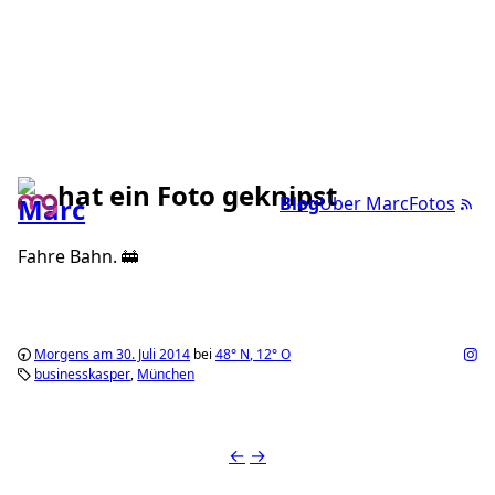
hat ein Foto geknipst
Blog
Über Marc
Fotos
Fahre Bahn. 🚋
Morgens am 30. Juli 2014
bei
48°
N
,
12°
O
businesskasper
München
←
→