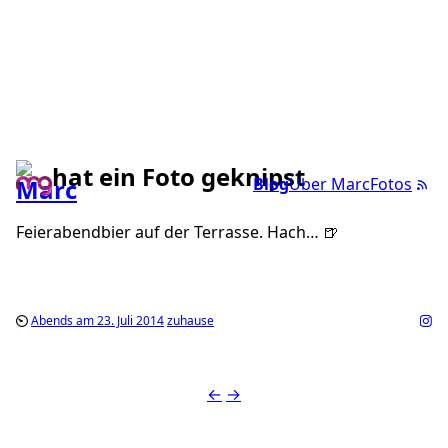
hat ein Foto geknipst
Blog
Über Marc
Fotos
Feierabendbier auf der Terrasse. Hach… 🍺
Abends am 23. Juli 2014
zuhause
←
→