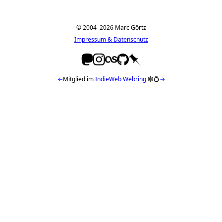
© 2004–2026 Marc Görtz
Impressum & Datenschutz
←
Mitglied im
IndieWeb Webring
🕸💍
→