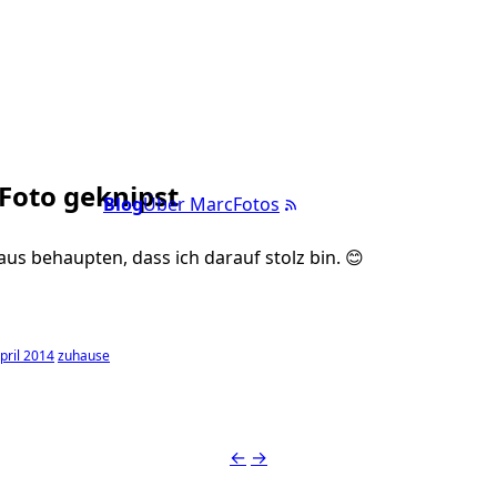
 Foto geknipst
Blog
Über Marc
Fotos
s behaupten, dass ich darauf stolz bin. 😊
pril 2014
zuhause
←
→