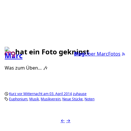
hat ein Foto geknipst
Blog
Über Marc
Fotos
Was zum Üben… 🎶
Kurz vor Mitternacht am 03. April 2014
zuhause
Euphonium
Musik
Musikverein
Neue Stücke
Noten
←
→