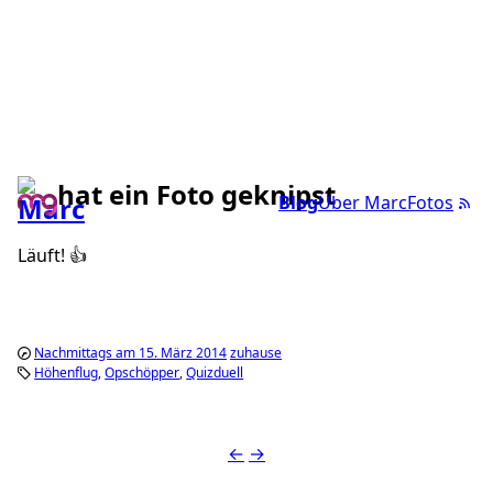
hat ein Foto geknipst
Blog
Über Marc
Fotos
Läuft! 👍
Nachmittags am 15. März 2014
zuhause
Höhenflug
Opschöpper
Quizduell
←
→