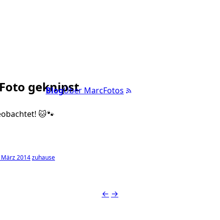
 Foto geknipst
Blog
Über Marc
Fotos
eobachtet! 🐱🐾
 März 2014
zuhause
←
→