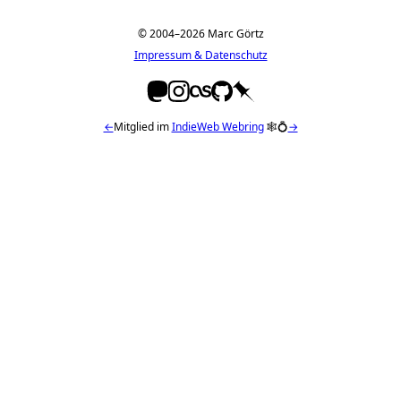
© 2004–2026 Marc Görtz
Impressum & Datenschutz
←
Mitglied im
IndieWeb Webring
🕸💍
→