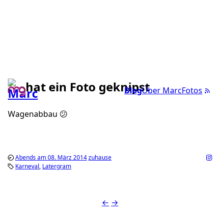
hat ein Foto geknipst
Blog
Über Marc
Fotos
Wagenabbau 😕
Abends am 08. März 2014
zuhause
Karneval
Latergram
←
→