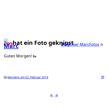
hat ein Foto geknipst
Blog
Über Marc
Fotos
Guten Morgen! 👟
Morgens am 02. Februar 2014
←
→