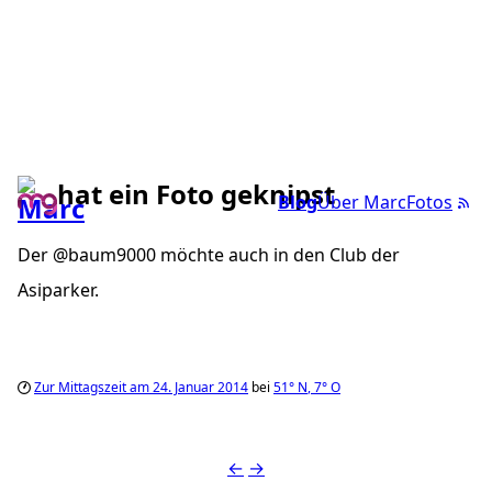
hat ein Foto geknipst
Blog
Über Marc
Fotos
Der @baum9000 möchte auch in den Club der
Asiparker.
Zur Mittagszeit am 24. Januar 2014
bei
51°
N
,
7°
O
←
→