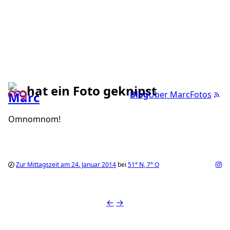
hat ein Foto geknipst
Blog
Über Marc
Fotos
Omnomnom!
Zur Mittagszeit am 24. Januar 2014
bei
51°
N
,
7°
O
←
→