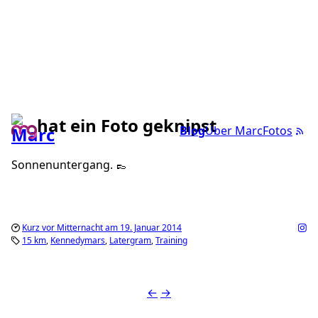
hat ein Foto geknipst
Blog
Über Marc
Fotos
Sonnenuntergang. 👞
Kurz vor Mitternacht am 19. Januar 2014
15 km
Kennedymars
Latergram
Training
←
→