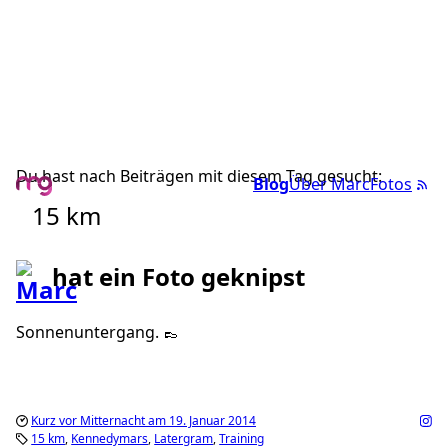
Du hast nach Beiträgen mit diesem Tag gesucht:
Blog
Über Marc
Fotos
15 km
hat ein Foto geknipst
Sonnenuntergang. 👞
Kurz vor Mitternacht am 19. Januar 2014
15 km
Kennedymars
Latergram
Training