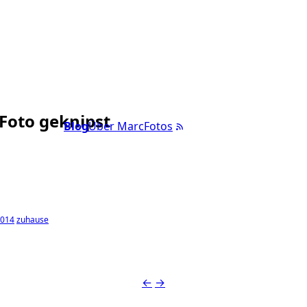
 Foto geknipst
Blog
Über Marc
Fotos
2014
zuhause
←
→