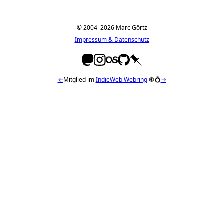
© 2004–2026 Marc Görtz
Impressum & Datenschutz
←
Mitglied im
IndieWeb Webring
🕸💍
→