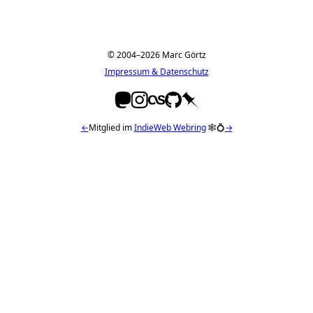
© 2004–2026 Marc Görtz
Impressum & Datenschutz
←
Mitglied im
IndieWeb Webring
🕸💍
→