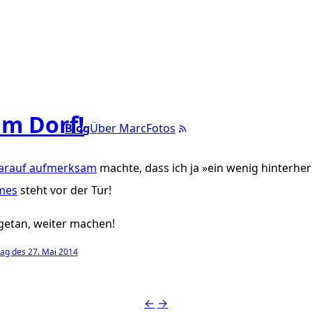
im Dorf!
Blog
Über Marc
Fotos
arauf aufmerksam
machte, dass ich ja »ein wenig hinterher
mes
steht vor der Tür!
 getan, weiter machen!
ag des 27. Mai 2014
←
→