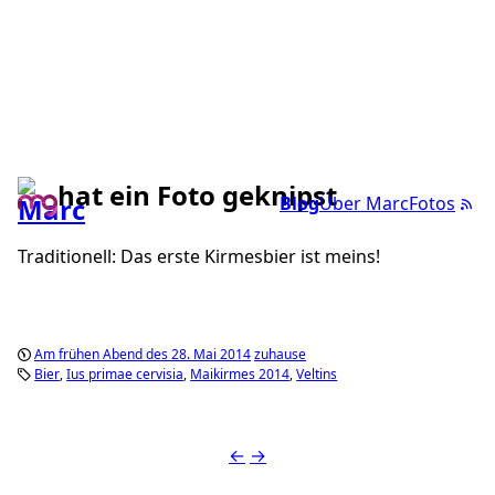
hat ein Foto geknipst
Blog
Über Marc
Fotos
Traditionell: Das erste Kirmesbier ist meins!
Am frühen Abend des 28. Mai 2014
zuhause
Bier
Ius primae cervisia
Maikirmes 2014
Veltins
←
→