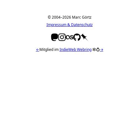
© 2004–2026 Marc Görtz
Impressum & Datenschutz
←
Mitglied im
IndieWeb Webring
🕸💍
→