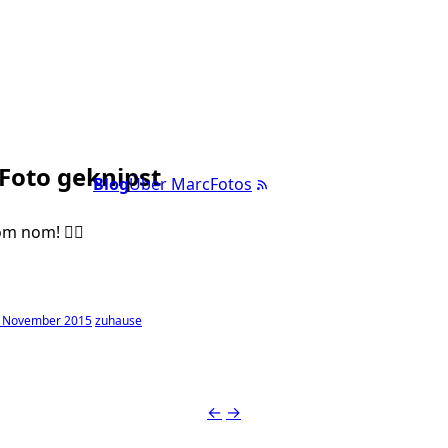
 Foto geknipst
Blog
Über Marc
Fotos
m nom! 👍🏼
. November 2015
zuhause
←
→