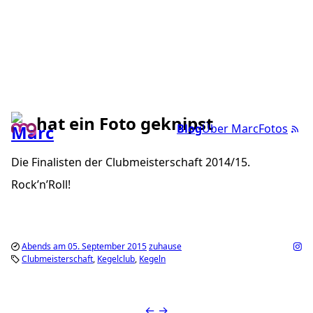
hat ein Foto geknipst
Blog
Über Marc
Fotos
Die Finalisten der Clubmeisterschaft 2014/15.
Rock’n’Roll!
Abends am 05. September 2015
zuhause
Clubmeisterschaft
Kegelclub
Kegeln
←
→