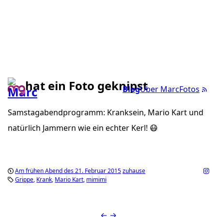
hat ein Foto geknipst
Blog
Über Marc
Fotos
Samstagabendprogramm: Kranksein, Mario Kart und
natürlich Jammern wie ein echter Kerl! 😷
Am frühen Abend des 21. Februar 2015
zuhause
Grippe
Krank
Mario Kart
mimimi
←
→