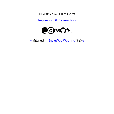
© 2004–2026 Marc Görtz
Impressum & Datenschutz
←
Mitglied im
IndieWeb Webring
🕸💍
→