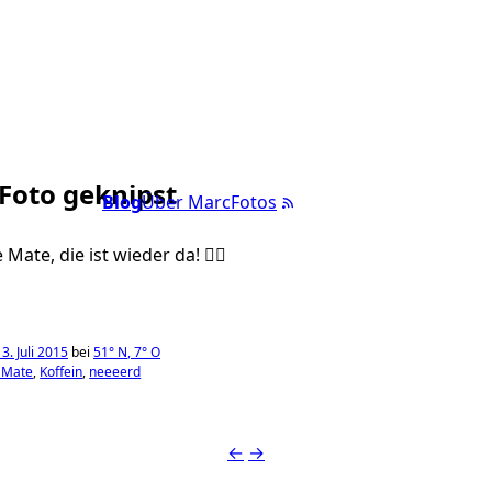
 Foto geknipst
Blog
Über Marc
Fotos
Mate, die ist wieder da! ✌🏼️
3. Juli 2015
bei
51°
N
,
7°
O
 Mate
Koffein
neeeerd
←
→