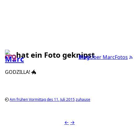
hat ein Foto geknipst
Blog
Über Marc
Fotos
GODZILLA! 🐲
Am frühen Vormittag des 11. Juli 2015
zuhause
←
→