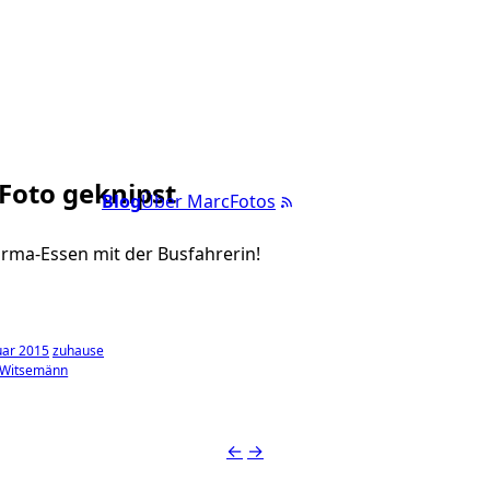
 Foto geknipst
Blog
Über Marc
Fotos
oarma-Essen mit der Busfahrerin!
uar 2015
zuhause
Witsemänn
←
→