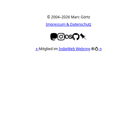
© 2004–2026 Marc Görtz
Impressum & Datenschutz
←
Mitglied im
IndieWeb Webring
🕸💍
→