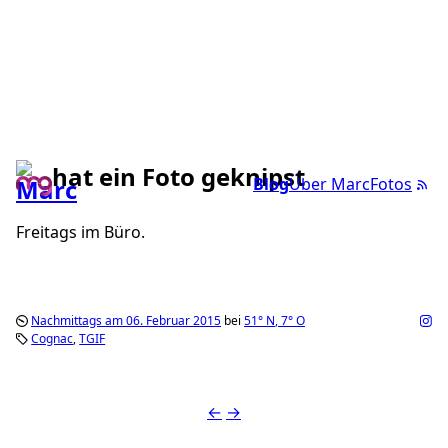
hat ein Foto geknipst
Blog
Über Marc
Fotos
Freitags im Büro.
Nachmittags am 06. Februar 2015
bei
51°
N
,
7°
O
Cognac
TGIF
←
→