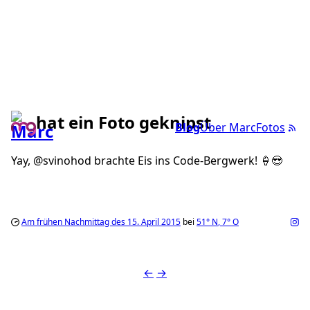
hat ein Foto geknipst
Blog
Über Marc
Fotos
Yay, @svinohod brachte Eis ins Code-Bergwerk! 🍦😍
Am frühen Nachmittag des 15. April 2015
bei
51°
N
,
7°
O
←
→