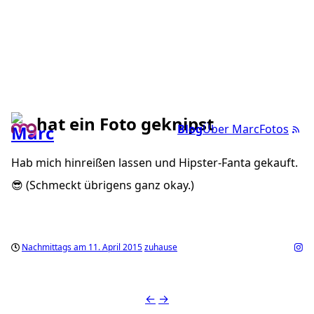
hat ein Foto geknipst
Blog
Über Marc
Fotos
Hab mich hinreißen lassen und Hipster-Fanta gekauft.
😎 (Schmeckt übrigens ganz okay.)
Nachmittags am 11. April 2015
zuhause
←
→