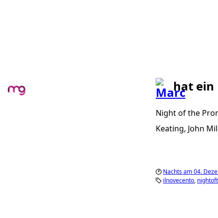
hat ein
Night of the Pro
Keating, John Mi
Nachts am 04. Dez
ilnovecento
nighto