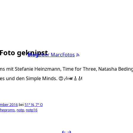
 Foto geknipst
Blog
Über Marc
Fotos
ms mit Stefanie Heinzmann, Time for Three, Natasha Beding
les und den Simple Minds. 😍🎶🎺🎸🎻
ember 2016
bei
51°
N
,
7°
O
ftheproms
notp
notp16
←
→