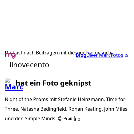
Du hast nach Beiträgen mit diesem Tag gesucht:
Blog
Über Marc
Fotos
ilnovecento
hat ein Foto geknipst
Night of the Proms mit Stefanie Heinzmann, Time for
Three, Natasha Bedingfield, Ronan Keating, John Miles
und den Simple Minds. 😍🎶🎺🎸🎻