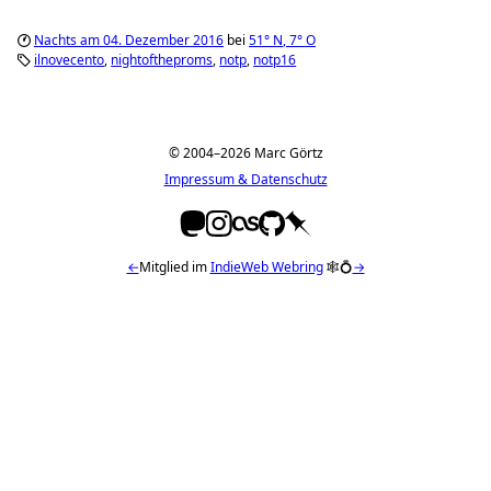
Nachts am 04. Dezember 2016
bei
51°
N
,
7°
O
ilnovecento
nightoftheproms
notp
notp16
© 2004–2026 Marc Görtz
Impressum & Datenschutz
←
Mitglied im
IndieWeb Webring
🕸💍
→