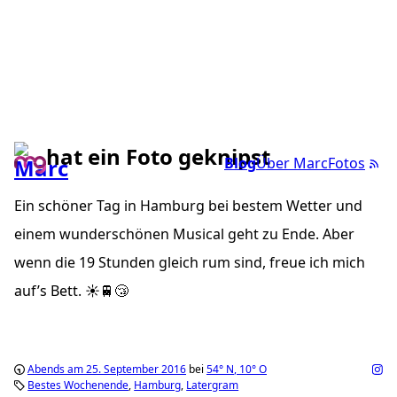
hat ein Foto geknipst
Blog
Über Marc
Fotos
Ein schöner Tag in Hamburg bei bestem Wetter und
einem wunderschönen Musical geht zu Ende. Aber
wenn die 19 Stunden gleich rum sind, freue ich mich
auf’s Bett. ☀️🚆😴
Abends am 25. September 2016
bei
54°
N
,
10°
O
Bestes Wochenende
Hamburg
Latergram