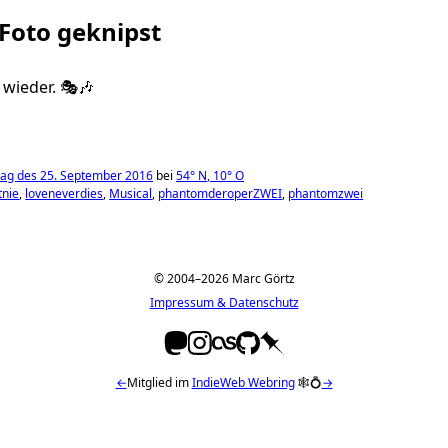
 Foto geknipst
 wieder. 🎭🎶
ag des 25. September 2016
bei
54°
N
,
10°
O
tnie
loveneverdies
Musical
phantomderoperZWEI
phantomzwei
© 2004–2026 Marc Görtz
Impressum & Datenschutz
←
Mitglied im
IndieWeb Webring
🕸💍
→