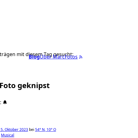
trägen mit diesem Tag gesucht:
Blog
Über Marc
Fotos
 Foto geknipst
 🔔
15. Oktober 2023
bei
54°
N
,
10°
O
Musical