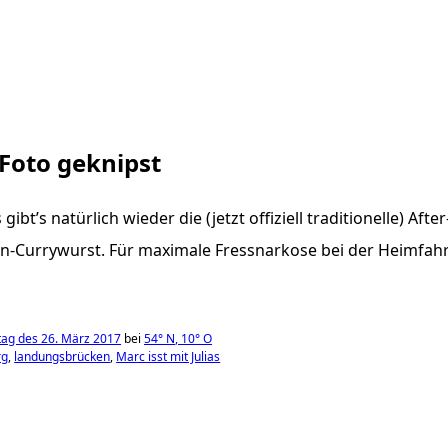
 Foto geknipst
ibt’s natürlich wieder die (jetzt offiziell traditionelle) Afte
Currywurst. Für maximale Fressnarkose bei der Heimfahrt.
ag des 26. März 2017
bei
54°
N
,
10°
O
rg
landungsbrücken
Marc isst mit Julias