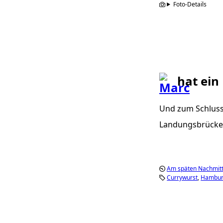
Foto-Details
hat ein
Und zum Schluss g
Landungsbrücken-
Am späten Nachmitt
Currywurst
Hambu