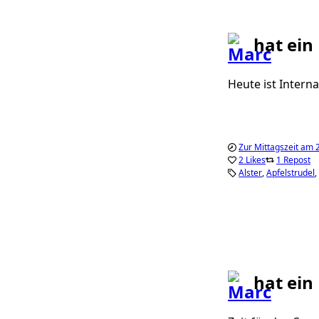
hat ein
Heute ist Intern
Zur Mittagszeit am 
2 Likes
1 Repost
Alster
Apfelstrudel
hat ein