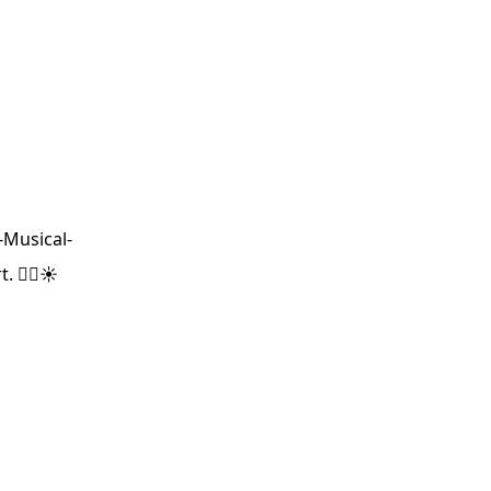
r-Musical-
 👌🏼☀️