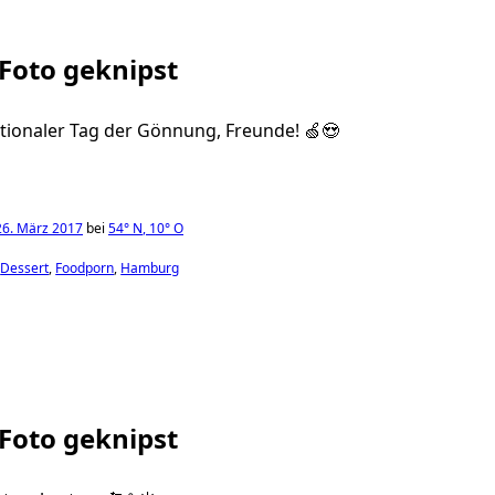
 Foto geknipst
ationaler Tag der Gönnung, Freunde! 🍏😍
26. März 2017
bei
54°
N
,
10°
O
Dessert
Foodporn
Hamburg
 Foto geknipst