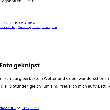
ntagsbraten. 🍝⚓️☀️
März 2017
bei
54°
N
,
10°
O
alersonntag
Hamburg
travel
travelgram
 Foto geknipst
 in Hamburg bei bestem Wetter und einem wunderschönen 
die 19 Stunden gleich rum sind, freue ich mich auf’s Bett. 
tember 2016
bei
54°
N
,
10°
O