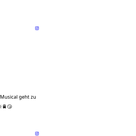
Musical geht zu
☀️🚆😴