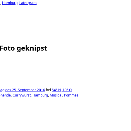
e
Hamburg
Latergram
 Foto geknipst
ag des 25. September 2016
bei
54°
N
,
10°
O
enende
Currywurst
Hamburg
Musical
Pommes