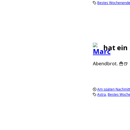
Bestes Wochenend
hat ein
Abendbrot. 🍟🍺
Am späten Nachmitt
Astra
Bestes Woch