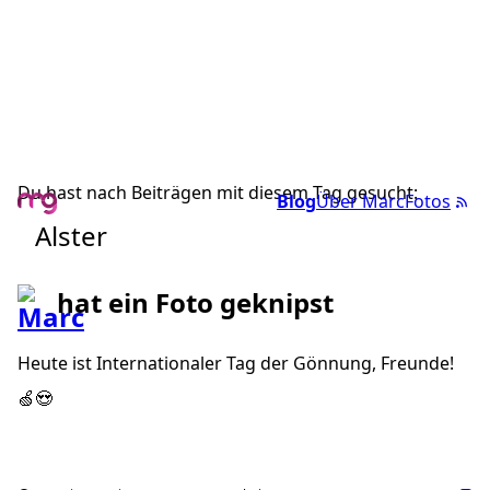
Du hast nach Beiträgen mit diesem Tag gesucht:
Blog
Über Marc
Fotos
Alster
hat ein Foto geknipst
Heute ist Internationaler Tag der Gönnung, Freunde!
🍏😍