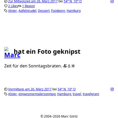
Zur Mittagszeit am 26. März 2017
bei
54°
N
,
10°
O
2 Likes
1 Repost
Alster
Apfelstrudel
Dessert
Foodporn
Hamburg
hat ein Foto geknipst
Zeit für den Sonntagsbraten. 🍝⚓️☀️
Vormittags am 26. März 2017
bei
54°
N
,
10°
O
Alster
einganznormalersonntag
Hamburg
travel
travelgram
© 2004–2026 Marc Görtz