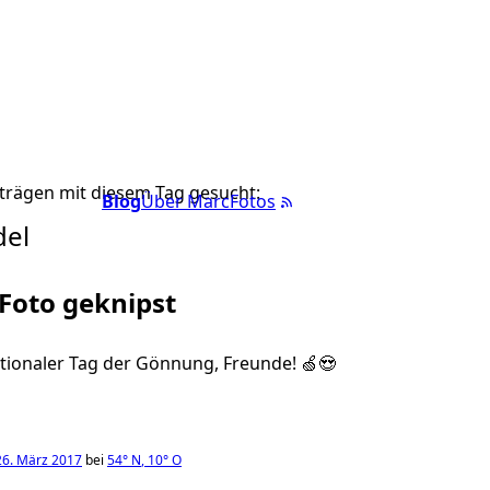
trägen mit diesem Tag gesucht:
Blog
Über Marc
Fotos
del
 Foto geknipst
ationaler Tag der Gönnung, Freunde! 🍏😍
26. März 2017
bei
54°
N
,
10°
O