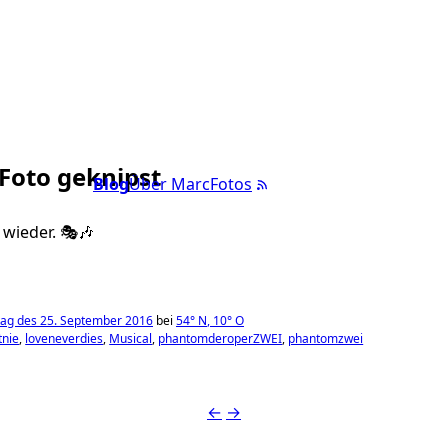
 Foto geknipst
Blog
Über Marc
Fotos
 wieder. 🎭🎶
ag des 25. September 2016
bei
54°
N
,
10°
O
tnie
loveneverdies
Musical
phantomderoperZWEI
phantomzwei
←
→