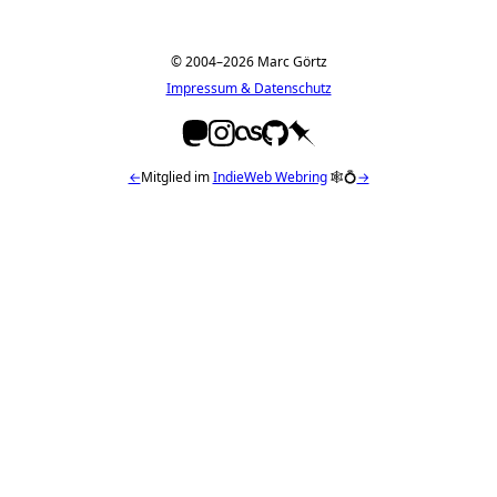
© 2004–2026 Marc Görtz
Impressum & Datenschutz
←
Mitglied im
IndieWeb Webring
🕸💍
→