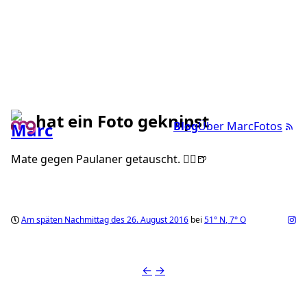
hat ein Foto geknipst
Blog
Über Marc
Fotos
Mate gegen Paulaner getauscht. ✌🏼️🍺
Am späten Nachmittag des 26. August 2016
bei
51°
N
,
7°
O
←
→