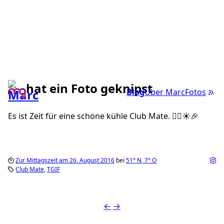
hat ein Foto geknipst
Blog
Über Marc
Fotos
Es ist Zeit für eine schöne kühle Club Mate. ✌🏼️☀️🎉
Zur Mittagszeit am 26. August 2016
bei
51°
N
,
7°
O
Club Mate
TGIF
←
→