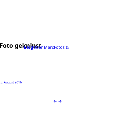
 Foto geknipst
Blog
Über Marc
Fotos
25. August 2016
←
→