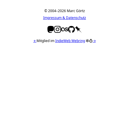
© 2004–2026 Marc Görtz
Impressum & Datenschutz
←
Mitglied im
IndieWeb Webring
🕸💍
→