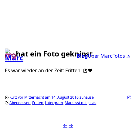
hat ein Foto geknipst
Blog
Über Marc
Fotos
Es war wieder an der Zeit: Fritten! 🍟❤️
Kurz vor Mitternacht am 14. August 2016
zuhause
Abendessen
Fritten
Latergram
Marc isst mit Julias
←
→