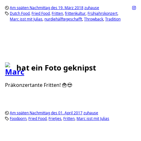
Am späten Nachmittag des 19. März 2018
zuhause
Dutch Food
Fried Food
Fritten
frittenkultur
Frühjahrskonzert
Marc isst mit Julias
nurdiehälftegeschafft
Throwback
Tradition
hat ein Foto geknipst
Präkonzertante Fritten! 🍟😍
Am späten Nachmittag des 01. April 2017
zuhause
Foodporn
Fried Food
Frietjes
Fritten
Marc isst mit Julias