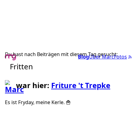
Du hast nach Beiträgen mit diesem Tag gesucht:
Blog
Über Marc
Fotos
Fritten
war hier:
Friture 't Trepke
Es ist Fryday, meine Kerle. 🍟