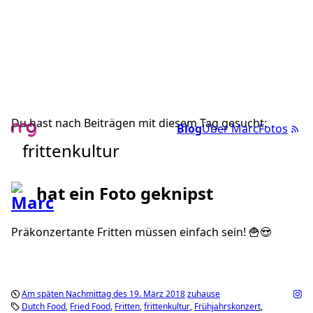
Du hast nach Beiträgen mit diesem Tag gesucht:
Blog
Über Marc
Fotos
frittenkultur
hat ein Foto geknipst
Präkonzertante Fritten müssen einfach sein! 🍟😍
Am späten Nachmittag des 19. März 2018
zuhause
Dutch Food
Fried Food
Fritten
frittenkultur
Frühjahrskonzert