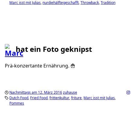
Marc isst mit Julias
nurdiehälftegeschafft
Throwback
Tradition
hat ein Foto geknipst
Prä-konzertante Ernährung. 🍟
Nachmittags am 12. März 2016
zuhause
Dutch Food
Fried Food
frittenkultur
friture
Marc isst mit Julias
Pommes