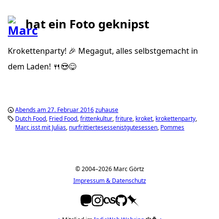
hat ein Foto geknipst
Krokettenparty! 🎉 Megagut, alles selbstgemacht in
dem Laden! 🍴😍😋
Abends am 27. Februar 2016
zuhause
Dutch Food
Fried Food
frittenkultur
friture
kroket
krokettenparty
Marc isst mit Julias
nurfrittiertesessenistgutesessen
Pommes
© 2004–2026 Marc Görtz
Impressum & Datenschutz