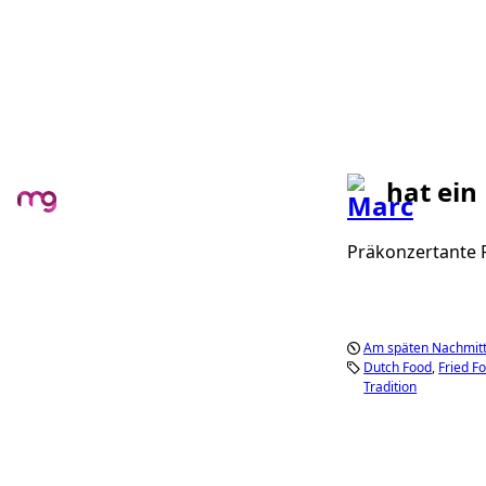
hat ein
Präkonzertante F
Am späten Nachmitt
Dutch Food
Fried F
Tradition