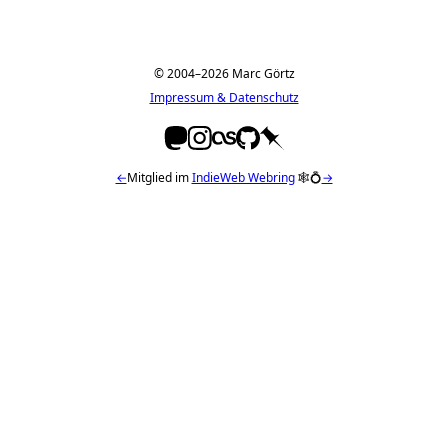
© 2004–2026 Marc Görtz
Impressum & Datenschutz
←
Mitglied im
IndieWeb Webring
🕸💍
→