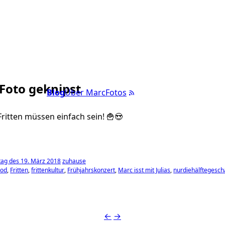
 Foto geknipst
Blog
Über Marc
Fotos
ritten müssen einfach sein! 🍟😍
ag des 19. März 2018
zuhause
ood
Fritten
frittenkultur
Frühjahrskonzert
Marc isst mit Julias
nurdiehälftegesch
←
→