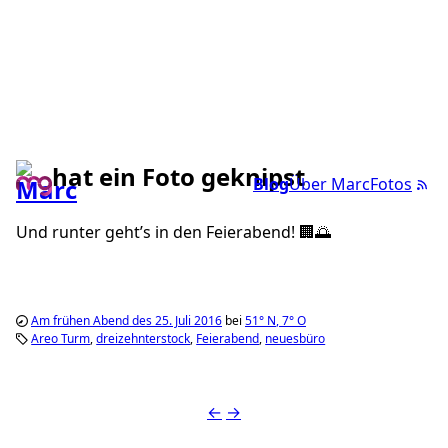
hat ein Foto geknipst
Blog
Über Marc
Fotos
Und runter geht’s in den Feierabend! 🏢🌅
Am frühen Abend des 25. Juli 2016
bei
51°
N
,
7°
O
Areo Turm
dreizehnterstock
Feierabend
neuesbüro
←
→