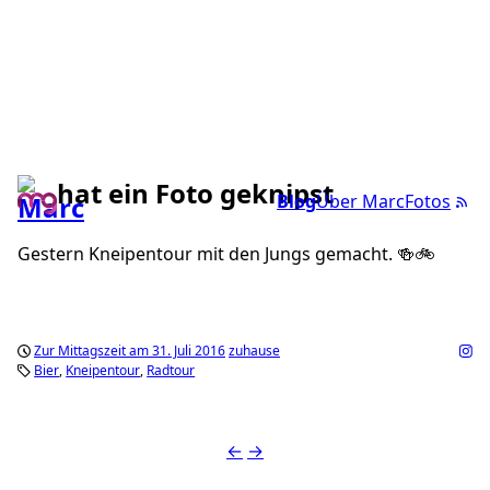
hat ein Foto geknipst
Blog
Über Marc
Fotos
Gestern Kneipentour mit den Jungs gemacht. 🍻🚲
Zur Mittagszeit am 31. Juli 2016
zuhause
Bier
Kneipentour
Radtour
←
→