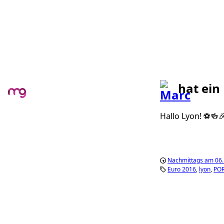
hat ein
Hallo Lyon! ⚽️🍻
Nachmittags am 06. 
Euro 2016
lyon
PO