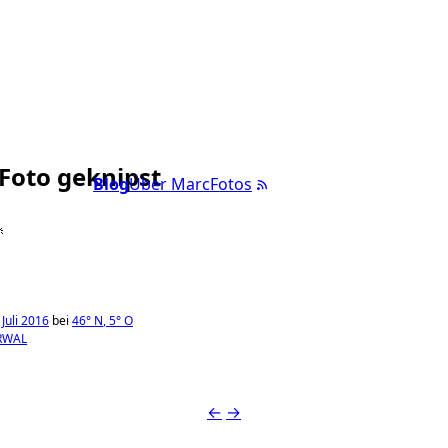
 Foto geknipst
Blog
Über Marc
Fotos

Juli 2016
bei
46°
N
,
5°
O
RWAL
←
→