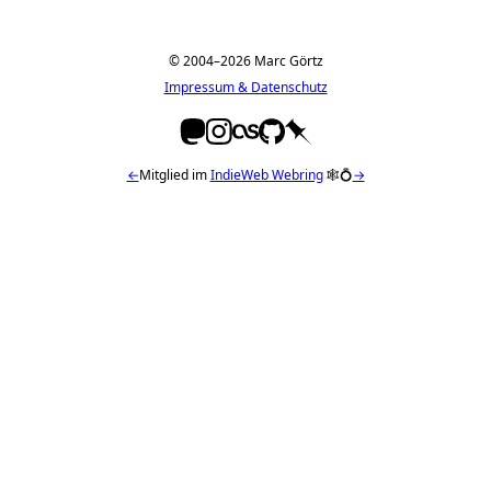
© 2004–2026 Marc Görtz
Impressum & Datenschutz
←
Mitglied im
IndieWeb Webring
🕸💍
→