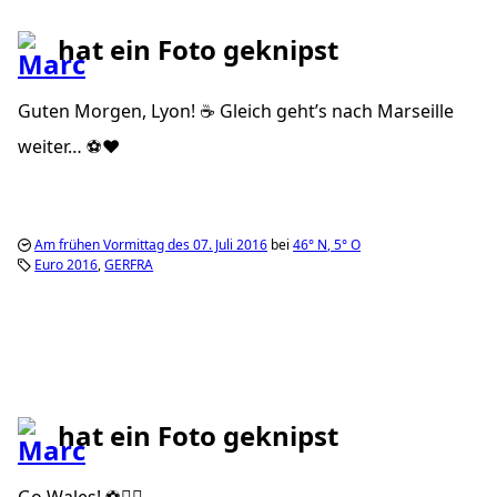
hat ein Foto geknipst
Guten Morgen, Lyon! ☕️ Gleich geht’s nach Marseille
weiter… ⚽️❤️
Am frühen Vormittag des 07. Juli 2016
bei
46°
N
,
5°
O
Euro 2016
GERFRA
hat ein Foto geknipst
Go Wales! ⚽️✌🏼️