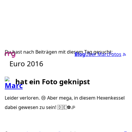
Du hast nach Beiträgen mit diesem Tag gesucht:
Blog
Über Marc
Fotos
Euro 2016
hat ein Foto geknipst
Leider verloren. 😢 Aber mega, in diesem Hexenkessel
dabei gewesen zu sein! 🇩🇪⚽️🎉