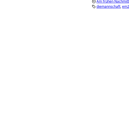
Am frühen Nachmitta
diemannschaft
em2