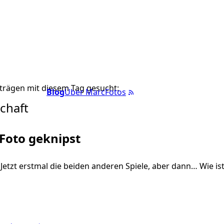
trägen mit diesem Tag gesucht:
Blog
Über Marc
Fotos
chaft
 Foto geknipst
 Jetzt erstmal die beiden anderen Spiele, aber dann… Wie ist