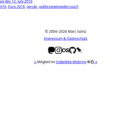
g des 12. Juni 2016
016
Euro 2016
gerukr
publicviewingodercouch
© 2004–2026 Marc Görtz
Impressum & Datenschutz
←
Mitglied im
IndieWeb Webring
🕸💍
→