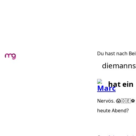
Du hast nach Bei
diemanns
hat ein
Nervös. 😱🇩🇪⚽️
heute Abend?