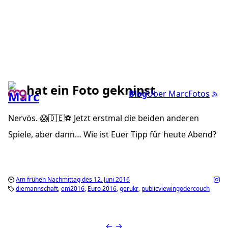
hat ein Foto geknipst
Blog
Über Marc
Fotos
Nervös. 😱🇩🇪⚽️ Jetzt erstmal die beiden anderen
Spiele, aber dann… Wie ist Euer Tipp für heute Abend?
Am frühen Nachmittag des 12. Juni 2016
diemannschaft
em2016
Euro 2016
gerukr
publicviewingodercouch
←
→