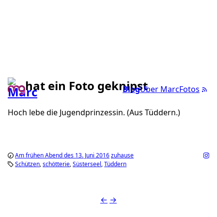
hat ein Foto geknipst
Blog
Über Marc
Fotos
Hoch lebe die Jugendprinzessin. (Aus Tüddern.)
Am frühen Abend des 13. Juni 2016
zuhause
Schützen
schötterie
Süsterseel
Tüddern
←
→