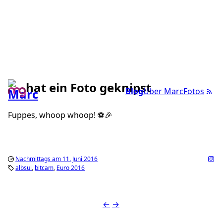
hat ein Foto geknipst
Blog
Über Marc
Fotos
Fuppes, whoop whoop! ⚽️🎉
Nachmittags am 11. Juni 2016
albsui
bitcam
Euro 2016
←
→