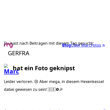
Du hast nach Beiträgen mit diesem Tag gesucht:
Blog
Über Marc
Fotos
GERFRA
hat ein Foto geknipst
Leider verloren. 😢 Aber mega, in diesem Hexenkessel
dabei gewesen zu sein! 🇩🇪⚽️🎉