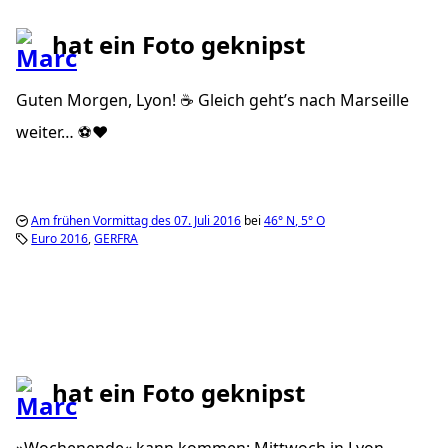
hat ein Foto geknipst
Guten Morgen, Lyon! ☕️ Gleich geht’s nach Marseille
weiter… ⚽️❤️
Am frühen Vormittag des 07. Juli 2016
bei
46°
N
,
5°
O
Euro 2016
GERFRA
hat ein Foto geknipst
»Wochenende« kann kommen: Mittwoch in Lyon,