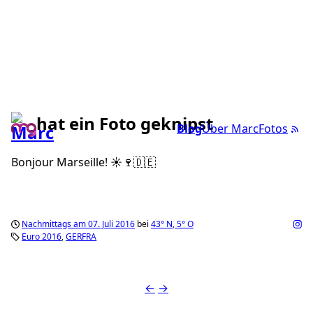
hat ein Foto geknipst
Blog
Über Marc
Fotos
Bonjour Marseille! ☀️🍷🇩🇪
Nachmittags am 07. Juli 2016
bei
43°
N
,
5°
O
Euro 2016
GERFRA
←
→