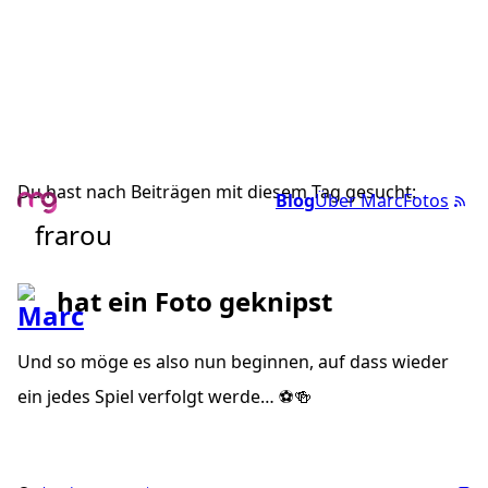
Du hast nach Beiträgen mit diesem Tag gesucht:
Blog
Über Marc
Fotos
frarou
hat ein Foto geknipst
Und so möge es also nun beginnen, auf dass wieder
ein jedes Spiel verfolgt werde… ⚽️🍻