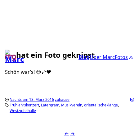
hat ein Foto geknipst
Blog
Über Marc
Fotos
Schön war’s! 😊🎶❤️
Nachts am 13. März 2016
zuhause
Frühjahrskonzert
Latergram
Musikverein
orientälischeklänge
Westzipfelhalle
←
→